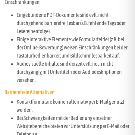
Einschränkungen:
Eingebundene PDF-Dokumente sind evtl. nicht
durchgehend barrierefrei lesbar (z.B. fehlende Tags oder
Lesereihenfolge).
Einige interaktive Elemente wie Formularfelder (z.B. bei
der Online-Bewerbung) weisen Einschränkungen bei der
Tastaturbedienbarkeit und Bildschirmlesbarkeit auf.
Audiovisuelle Inhalte sind derzeit evtl. noch nicht
durchgängig mit Untertiteln oder Audiodeskriptionen
versehen.
Barrierefreie Alternativen
Kontaktformulare können alternativ per E-Mail genutzt
werden.
Bei Schwierigkeiten mit der Bedienung einzelner
Websitebereiche bieten wir Unterstützung per E-Mail oder
Telefon an.